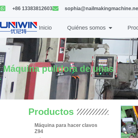
Ir
+86 13383812603
sophia@nailmakingmachine.ne
al
contenido
Inicio
Quiénes somos
Pro
Máquina pulidora de uñas
Productos
Máquina para hacer clavos
Z94