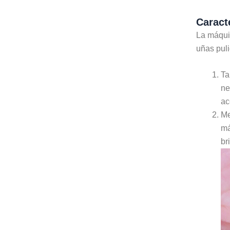
Caract
La máquin
uñas puli
Ta
ne
ac
Me
má
br