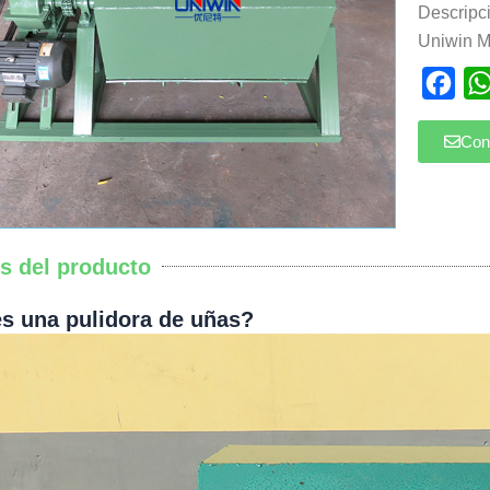
Descripc
Uniwin M
Fac
Con
es del producto
s una pulidora de uñas?