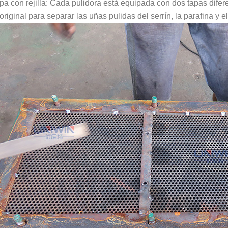
pa con rejilla: Cada pulidora está equipada con dos tapas diferen
 original para separar las uñas pulidas del serrín, la parafina y e