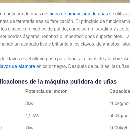
na pulidora de uñas del
línea de producción de uñas
se utiliza
es de ferretería tras su fabricación. El principio de funcionami
 los clavos con medios de pulido, como serrín, parafina y aceit
ener bordes ásperos, rebabas o imperfecciones superficiales. 
nando un acabado liso y brillante a los clavos, dejándolos list
 de clavos es el último paso para fabricar clavos de alambre. An
clavos de alambre
en color negro. Después de pulirlas, las uñas 
ficaciones de la máquina pulidora de uñas
Potencia del motor
Capacid
3kw
400kg/ho
4,5 kW
600kg/ho
0
7kw
1000kg/h