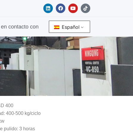
L
F
Y
T
i
a
o
i
n
c
u
k
k
e
t
t
e
b
u
o
en contacto con
Español
d
o
b
k
i
o
e
n
k
SD 400
d: 400-500 kg/ciclo
 kw
e pulido: 3 horas