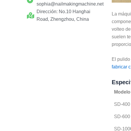
sophia@nailmakingmachine.net
Dirección: No.10 Hanghai
La máqui
Road, Zhengzhou, China
component
volteo de
suelen t
proporcio
El pulido
fabricar 
Especi
Modelo
SD-400
SD-600
SD-100