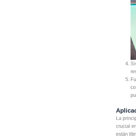
Si
re
Fu
co
pu
Aplica
La princi
crucial e
están li