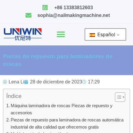
Ir
+86 13383812603
al
sophia@nailmakingmachine.net
contenido
Español
Piezas de repuesto para laminadoras de
roscas
Lena Li
28 de diciembre de 2023
17:29
Índice
Máquina laminadora de roscas Piezas de repuesto y
accesorios
Piezas de repuesto para laminadora de roscas automática
industrial de alta calidad que ofrecemos gratis