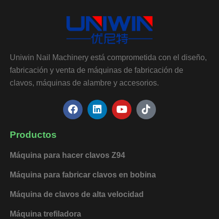
Uniwin Nail Machinery está comprometida con el diseño,
fabricación y venta de máquinas de fabricación de
clavos, máquinas de alambre y accesorios.
F
L
Y
T
a
i
o
i
c
n
u
k
e
k
t
t
Productos
b
e
u
o
o
d
b
k
Máquina para hacer clavos Z94
o
i
e
k
n
Máquina para fabricar clavos en bobina
Máquina de clavos de alta velocidad
Máquina trefiladora